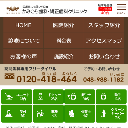
MENU
ユニット
ドクター
衛生士
助手
23台
25名
30名
12名
クリーン
受付
事務
保育士
キーパー
7名
4名
6名
7名