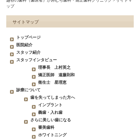
越谷の歯科（歯医者）かみむら歯科・矯正歯科クリニック
>
サイトマ
ップ
サイトマップ
トップページ
医院紹介
スタッフ紹介
スタッフインタビュー
理事長 上村英之
矯正医師 遠藤則和
衛生士 星理恵
診療について
歯を失ってしまった方へ
インプラント
義歯・入れ歯
さらに美しい歯になる
審美歯科
ホワイトニング