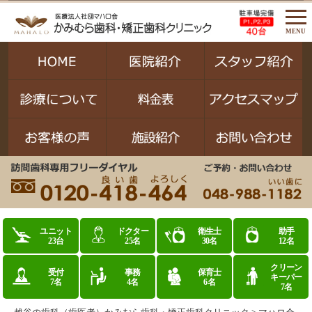
MENU
ユニット
ドクター
衛生士
助手
23台
25名
30名
12名
クリーン
受付
事務
保育士
キーパー
7名
4名
6名
7名