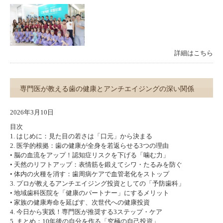
詳細はこちら
専門医が教える歯の健康とアンチエイジングの深い関係
2026年3月10日
目次
1. はじめに：見た目の若さは「口元」から決まる
2. 医学的根拠：歯の健康が全身を若返らせる3つの理由
• 脳の血流をアップ！認知症リスクを下げる「噛む力」
• 天然のリフトアップ：表情筋を鍛えてシワ・たるみを防ぐ
• 体内の火種を消す：歯周病ケアで血管老化をストップ
3. プロが教えるアンチエイジング投資としての「予防歯科」
• 地域歯科医院を「健康のパートナー」にするメリット
• 家族の健康寿命を延ばす、次世代への健康投資
4. 今日から実践！専門医が推奨する3ステップ・ケア
5. まとめ：10年後の自分を作る「究極の自己投資」