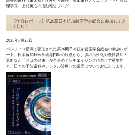
越谷の歯科（歯医者）かみむら歯科・矯正歯科クリニック
>
マハロ会
理事長・上村英之の活動報告ブログ
【学会レポート】第26回日本抗加齢医学会総会に参加してき
ました！
2026年6月28日
パシフィコ横浜で開催された第26回日本抗加齢医学会総会の参加レポ
ート。日本抗加齢医学会専門医の視点から、脳の活性化や慢性炎症の
遮断など「お口の健康」が全身のアンチエイジングに果たす重要性
と、日々の予防歯科やデジタル診療への還元についてお伝えします。