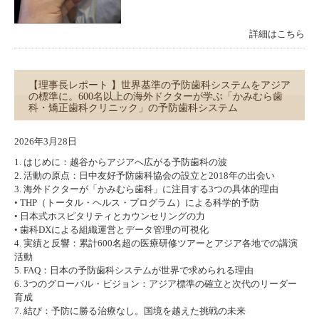
詳細はこちら
【理事長レポート 】世界基準の予防歯科システムをアジア
の標準に。600名以上の海外ドクターが学ぶ「かみむら歯
科・矯正歯科クリニック」の予防歯科システム
2026年3月28日
1. はじめに：越谷からアジアへ広がる予防歯科の波
2. 活動の原点：日中友好予防歯科協会の設立と2018年の出会い
3. 海外ドクターが「かみむら歯科」に注目する3つの具体的理由
• THP（トータル・ヘルス・プログラム）による科学的予防
• 日本式ホスピタリティとカウンセリングの力
• 歯科DXによる組織運営とデータ管理の可視化
4. 実績と反響：累計600名超の医療研修ツアーとアジア各地での講演
活動
5. FAQ：日本の予防歯科システムが世界で求められる理由
6. 3つのグローバル・ビジョン：アジア標準の確立と次代のリーダー
育成
7. 結び：予防に勝る治療なし。国境を越えた挑戦の未来