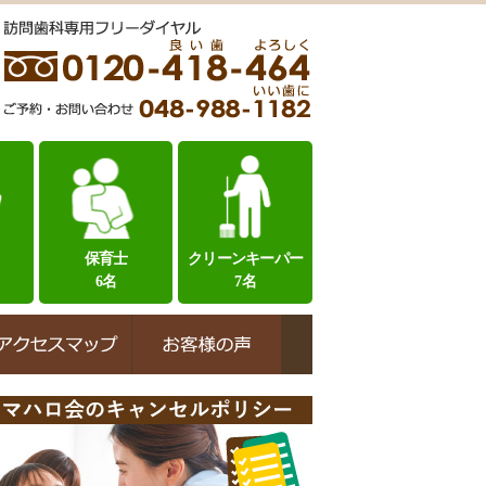
保育士
クリーンキーパー
6名
7名