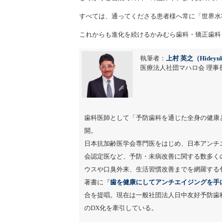
すべては、通ってくださる患者様へ常に「世界水
これからも進化を続けるかみむら歯科・矯正歯科
執筆者：
上村 英之（Hideyuk
医療法人社団マハロ会 理事長
歯科医師として「予防歯科を通じた全身の健康
開。
日本抗加齢医学会専門医をはじめ、日本アンチ
会認定医など、予防・未病改善に関する数多く
ウスや口臭外来、生活習慣改善までを網羅する
著書に『
歯を健康にしてアンチエイジングを手
合を提唱。現在は一般社団法人日中友好予防歯
のDX化を牽引している。