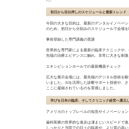
初日から目白押しのスケジュールと最新トレンド
今回の大きな目的は、最新のデンタルイノベーシ
のため、初日から分刻みのスケジュールで会場を
事前登録した専門講義の受講
世界的な専門家による最新の臨床テクニックや、
先端の治療エビデンスに触れ、非常に大きな刺激
エキシビションホールでの最新機器チェック
広大な展示会場には、最先端のデジタル技術を駆
いました。AIを活用した診断サポート技術や、
ここに凝縮されているのを実感しました。
学びを日本の臨床、そしてクリニック経営へ還元
アメリカのトップレベルの知見やイノベーション
歯科医療の世界的な進歩は凄まじいスピードで進
しっかりと当院での日々の臨床や、より質の高い