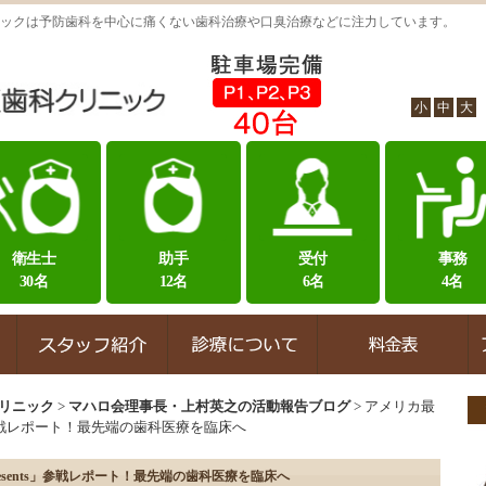
ックは予防歯科を中心に痛くない歯科治療や口臭治療などに注力しています。
小
中
大
衛生士
助手
受付
事務
30名
12名
6名
4名
リニック
>
マハロ会理事長・上村英之の活動報告ブログ
>
アメリカ最
s」参戦レポート！最先端の歯科医療を臨床へ
esents」参戦レポート！最先端の歯科医療を臨床へ