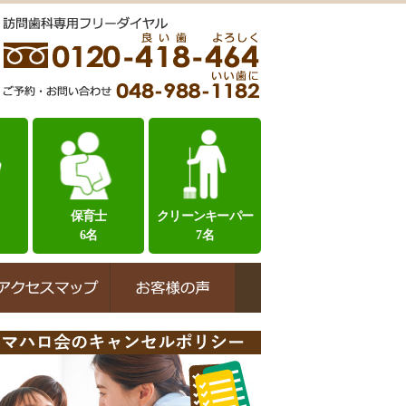
保育士
クリーンキーパー
6名
7名