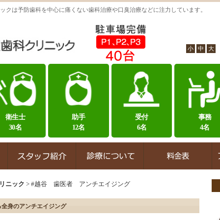
ックは予防歯科を中心に痛くない歯科治療や口臭治療などに注力しています。
小
中
大
衛生士
助手
受付
事務
30名
12名
6名
4名
リニック
>
#越谷 歯医者 アンチエイジング
る全身のアンチエイジング