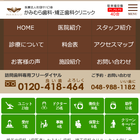
MENU
ユニット
ドクター
衛生士
助手
23台
25名
30名
12名
クリーン
受付
事務
保育士
キーパー
7名
4名
6名
7名