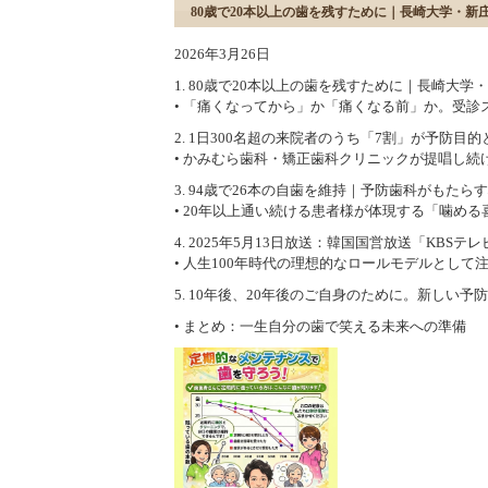
80歳で20本以上の歯を残すために｜長崎大学・
2026年3月26日
1. 80歳で20本以上の歯を残すために｜長崎大
• 「痛くなってから」か「痛くなる前」か。受診
2. 1日300名超の来院者のうち「7割」が予防目
• かみむら歯科・矯正歯科クリニックが提唱し続
3. 94歳で26本の自歯を維持｜予防歯科がもた
• 20年以上通い続ける患者様が体現する「噛める
4. 2025年5月13日放送：韓国国営放送「KB
• 人生100年時代の理想的なロールモデルとして
5. 10年後、20年後のご自身のために。新しい
• まとめ：一生自分の歯で笑える未来への準備