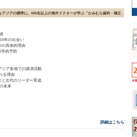
をアジアの標準に。600名以上の海外ドクターが学ぶ「かみむら歯科・矯正
波
18年の出会い
つの具体的理由
科学的予防
とアジア各地での講演活動
られる理由
確立と次代のリーダー育成
※
戦の未来
詳細はこちら