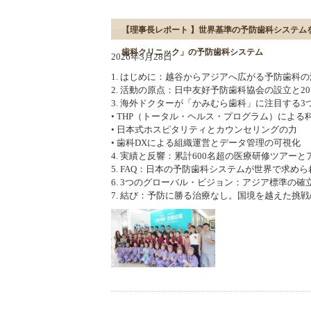
【理事長レポート 】世界基準の予防歯科システム
歯科クリニック」の予防歯科システム
2026年3月28日
1. はじめに：越谷からアジアへ広がる予防歯科の
2. 活動の原点：日中友好予防歯科協会の設立と20
3. 海外ドクターが「かみむら歯科」に注目する3
• THP（トータル・ヘルス・プログラム）による
• 日本式ホスピタリティとカウンセリングの力
• 歯科DXによる組織運営とデータ管理の可視化
4. 実績と反響：累計600名超の医療研修ツアー
5. FAQ：日本の予防歯科システムが世界で求め
6. 3つのグローバル・ビジョン：アジア標準の
7. 結び：予防に勝る治療なし。国境を越えた挑