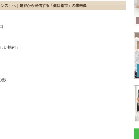
ナンス」へ｜越谷から発信する「健口都市」の未来像
口
優しい施術」
の形