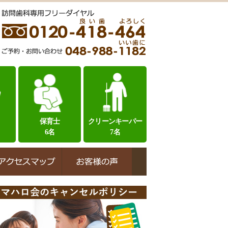
保育士
クリーンキーパー
6名
7名