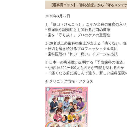
【理事長コラム】「削る治療」から「守るメンテ
2026年3月27日
1. 「健口（けんこう）」こそが全身の健康の入り
• 糖尿病や認知症とも関わるお口の健康
• 歯を「守り抜く」プロのケアの重要性
2. 20名以上の歯科衛生士が支える「痛くない、
• 技術を磨き続けるプロフェッショナル集団
• 歯科医院の「怖い・痛い」イメージを払拭
3. 日本一の患者数が証明する「予防歯科の価値」
• なぜ1日300〜400人もの方が当院を訪れるのか
• 「痛くなる前に楽しんで通う」新しい歯科医院
4. クリニック情報・アクセス