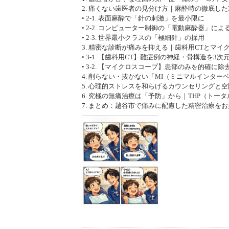
2. 痛くない歯医者の見分け方｜麻酔時の徹底した
• 2-1. 表面麻酔で「針の刺激」を最小限に
• 2-2. コンピューター制御の「電動麻酔器」に
• 2-3. 世界最小クラスの「極細針」の採用
3. 精密な診断が痛みを抑える｜歯科用CTとマイ
• 3-1. 【歯科用CT】難症例の神経・骨構造を3
• 3-2. 【マイクロスコープ】患部のみを的確に
4. 削らない・抜かない「MI（ミニマルインタ
5. 心理的ストレスを和らげるカウンセリングと
6. 究極の無痛治療は「予防」から｜THP（トー
7. まとめ：越谷市で痛みに配慮した精密治療を