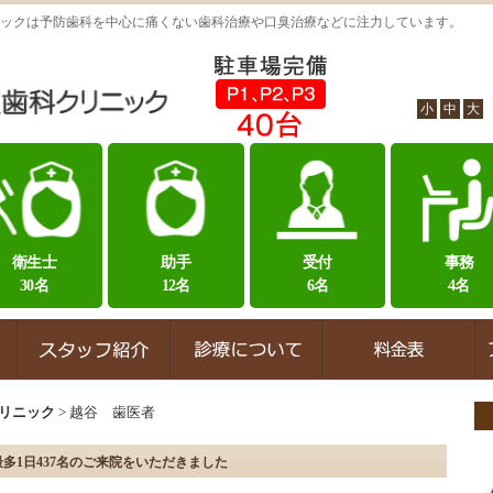
ックは予防歯科を中心に痛くない歯科治療や口臭治療などに注力しています。
小
中
大
衛生士
助手
受付
事務
30名
12名
6名
4名
リニック
>
越谷 歯医者
多1日437名のご来院をいただきました