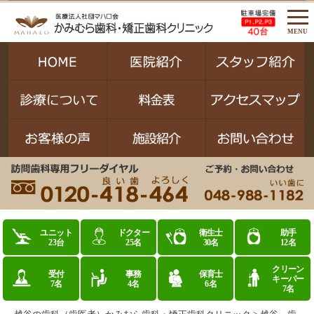
MENU
ユニット
ドクター
衛生士
助手
23台
25名
30名
12名
クリーン
受付
事務
保育士
キーパー
7名
4名
6名
7名