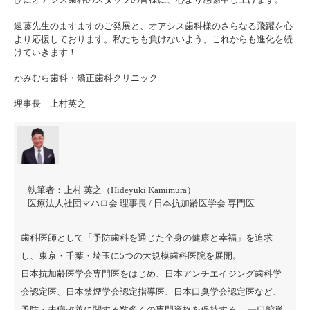
遠藤先生のますますのご発展と、オアシス歯科様のさらなる飛躍を心
より応援しております。私たちも負けないよう、これからも進化を続
けていきます！
かみむら歯科・矯正歯科クリニック
理事長 上村英之
執筆者：
上村 英之（Hideyuki Kamimura）
医療法人社団マハロ会 理事長 / 日本抗加齢医学会 専門医
歯科医師として「予防歯科を通じた全身の健康と幸福」を追求
し、東京・千葉・埼玉に5つの大規模歯科医院を展開。
日本抗加齢医学会専門医をはじめ、日本アンチエイジング歯科学
会認定医、日本禁煙学会認定指導医、日本口臭学会認定医など、
予防・未病改善に関する数多くの専門資格を保持する。 一口腔単