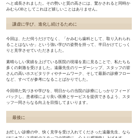
へと成長されました。その勢いと質の高さには、驚かされると同時か
みむらOBとしてこれほど嬉しいことはありません。
謙虚に学び、進化し続けるために
今回は、ただ伺うだけでなく、「かみむら歯科として、取り入れられ
ることはないか」という強い学びの姿勢を持って、半日かけてじっく
りと見学させていただきました。
素晴らしい実績を上げている医院の現場を直に見ることで、私たちも
多くの刺激を受けました。遠藤先生のリーダーシップ、スタッフの皆
さんの高いホスピタリティやチームワーク、そして最新の診療フロー
など、すべてが参考になることばかりでした。
今回得た気づきや学びを、明日からの当院の診療にしっかりフィード
バックし、患者様により良い医療とサービスを提供できるよう、スタ
ッフ一同さらなる向上を目指してまいります。
最後に
お忙しい診療の中、快く見学を受け入れてくださった遠藤先生、なら
びにオアシス歯科のスタッフの皆様に、心より感謝申し上げます。