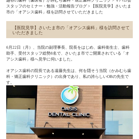
越谷の歯科（歯医者）かみむら歯科・矯正歯科クリニック
>
マハロ会
スタッフのセミナー・勉強・活動報告ブログ
>
【医院見学】さいたま
市の「オアシス歯科」様を訪問させていただきました
【医院見学】さいたま市の「オアシス歯科」様を訪問させて
いただきました
6月22日（月）、当院の副理事長、院長をはじめ、歯科衛生士、歯科
助手、受付スタッフ総勢8名で、さいたま市でご開業されている「オ
アシス歯科」様へ見学に伺いました。
オアシス歯科の院長である遠藤先生は、何を隠そう当院（かみむら歯
科・矯正歯科クリニック）の出身であり、私の誇らしいOBの先生で
す。