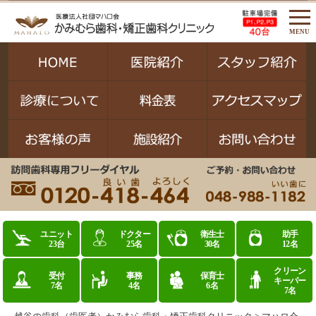
MENU
ユニット
ドクター
衛生士
助手
23台
25名
30名
12名
クリーン
受付
事務
保育士
キーパー
7名
4名
6名
7名