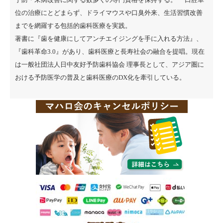
位の治療にとどまらず、ドライマウスや口臭外来、生活習慣改善
までを網羅する包括的歯科医療を実践。
著書に『
歯を健康にしてアンチエイジングを手に入れる方法
』、
『
歯科革命3.0
』があり、歯科医療と長寿社会の融合を提唱。現在
は一般社団法人日中友好予防歯科協会 理事長として、アジア圏に
おける予防医学の普及と歯科医療のDX化を牽引している。