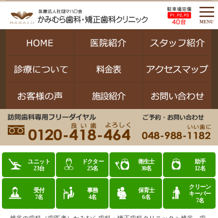
MENU
ユニット
ドクター
衛生士
助手
23台
25名
30名
12名
クリーン
受付
事務
保育士
キーパー
7名
4名
6名
7名