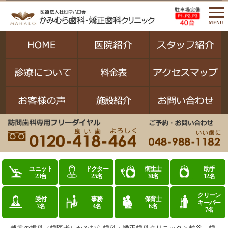
MENU
ユニット
ドクター
衛生士
助手
23台
25名
30名
12名
クリーン
受付
事務
保育士
キーパー
7名
4名
6名
7名