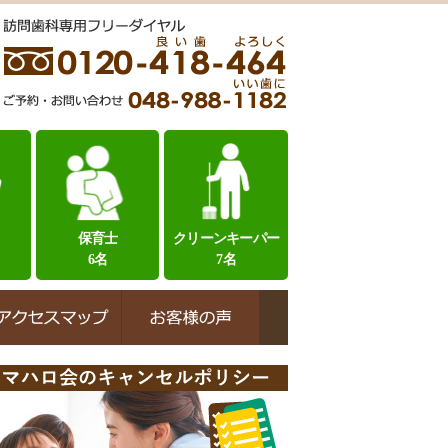
保育士
クリーンキーパー
6名
7名