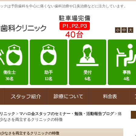
ックは予防歯科を中心に痛くない歯科治療や口臭治療などに注力しています。
小
中
大
衛生士
助手
受付
事務
30名
12名
6名
4名
リニック
>
マハロ会スタッフのセミナー・勉強・活動報告ブログ
>
痛
少なさを両立するクリニックの特徴
の少なさを両立するクリニックの特徴