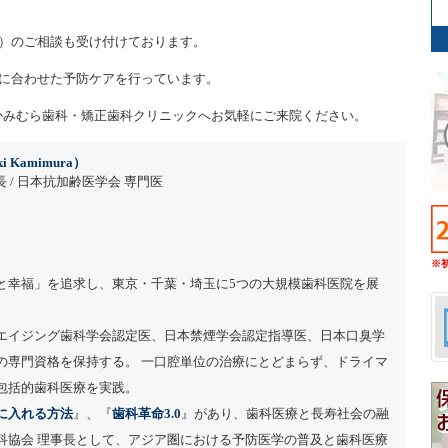
）のご相談も受け付けております。
に合わせた予防ケアを行っています。
かみむら歯科・矯正歯科クリニックへお気軽にご来院ください。
i Kamimura）
 / 日本抗加齢医学会 専門医
※
と幸福」を追求し、東京・千葉・埼玉に5つの大規模歯科医院を展
エイジング歯科学会認定医、日本禁煙学会認定指導医、日本口臭学
の専門資格を保持する。 一口腔単位の治療にとどまらず、ドライマ
包括的歯科医療を実践。
に入れる方法
』、『
歯科革命3.0
』があり、歯科医療と長寿社会の融
科協会 理事長として、アジア圏における予防医学の普及と歯科医療