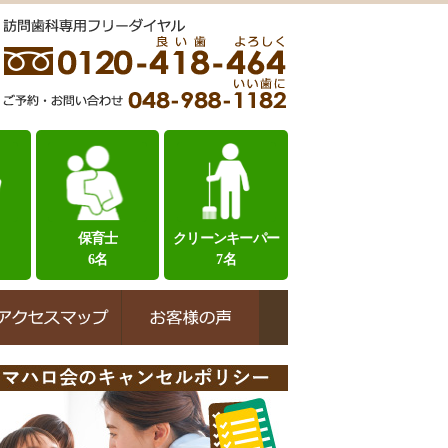
保育士
クリーンキーパー
6名
7名