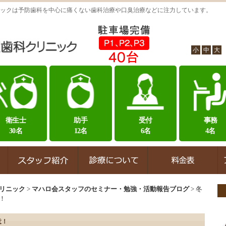
ックは予防歯科を中心に痛くない歯科治療や口臭治療などに注力しています。
小
中
大
衛生士
助手
受付
事務
30名
12名
6名
4名
リニック
>
マハロ会スタッフのセミナー・勉強・活動報告ブログ
>
冬
！
意！