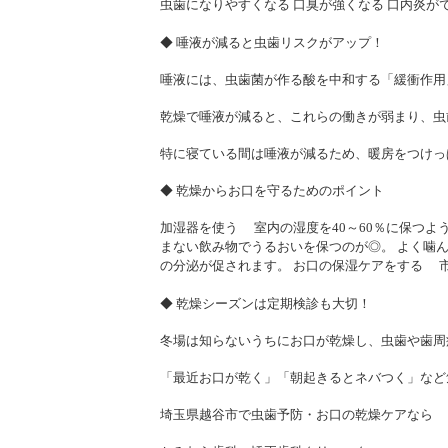
虫歯になりやすくなる 口臭が強くなる 口内炎が
◆ 唾液が減ると虫歯リスクがアップ！
唾液には、虫歯菌が作る酸を中和する「緩衝作用
乾燥で唾液が減ると、これらの働きが弱まり、虫
特に寝ている間は唾液が減るため、暖房をつけっ
◆ 乾燥からお口を守るためのポイント
加湿器を使う 室内の湿度を40～60％に保つよ
まない飲み物でうるおいを保つのが◎。 よく噛
の分泌が促されます。 お口の保湿ケアをする 
◆ 乾燥シーズンは定期検診も大切！
冬場は知らないうちにお口が乾燥し、虫歯や歯周
「最近お口が乾く」「朝起きるとネバつく」など
埼玉県越谷市で虫歯予防・お口の乾燥ケアなら