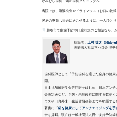
かみむら歯科・矯正歯科クリニックへ
当院では、唾液検査やドライマウス（お口の乾燥
暖房の季節も快適に過ごせるように、一人ひとり
越谷市で虫歯予防や口腔乾燥のご相談なら、
執筆者：
上村 英之（Hideyuk
医療法人社団マハロ会 理事長
歯科医師として「予防歯科を通じた全身の健康
開。
日本抗加齢医学会専門医をはじめ、日本アンチ
会認定医など、予防・未病改善に関する数多く
ウスや口臭外来、生活習慣改善までを網羅する
著書に『
歯を健康にしてアンチエイジングを手
合を提唱。現在は一般社団法人日中友好予防歯