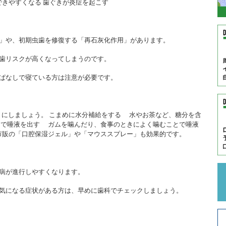
できやすくなる 歯ぐきが炎症を起こす
」や、初期虫歯を修復する「再石灰化作用」があります。
歯リスクが高くなってしまうのです。
ぱなしで寝ている方は注意が必要です。
うにしましょう。 こまめに水分補給をする 水やお茶など、糖分を含
んで唾液を出す ガムを噛んだり、食事のときによく噛むことで唾液
市販の「口腔保湿ジェル」や「マウススプレー」も効果的です。
病が進行しやすくなります。
気になる症状がある方は、早めに歯科でチェックしましょう。