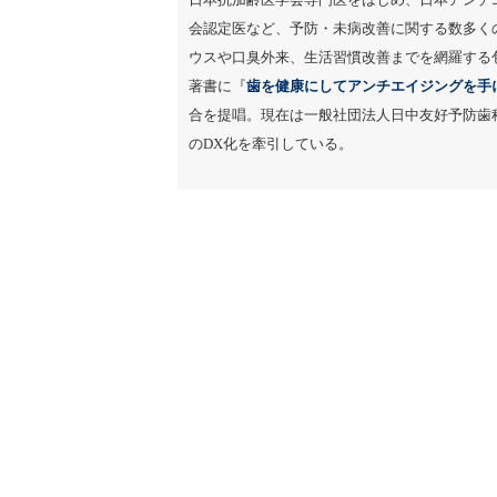
会認定医など、予防・未病改善に関する数多く
ウスや口臭外来、生活習慣改善までを網羅する
著書に『
歯を健康にしてアンチエイジングを手
合を提唱。現在は一般社団法人日中友好予防歯
のDX化を牽引している。