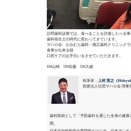
訪問歯科診療では、食べることを評価したべる事
歯科衛生士の時代に変わってきています。
マハロ会 かみむら歯科・矯正歯科クリニックで
食事が出来る様
口腔ケアのお手伝いをさせていただきます。
DH山崎 DH佐藤 DH大越
執筆者：
上村 英之（Hideyuk
医療法人社団マハロ会 理事長
歯科医師として「予防歯科を通じた全身の健康
開。
日本抗加齢医学会専門医をはじめ、日本アンチ