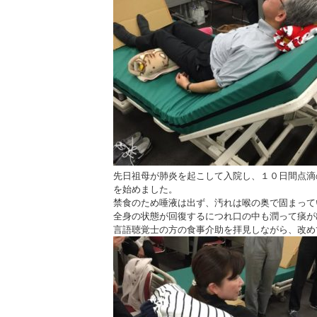
先日祖母が肺炎を起こして入院し、１０日間点滴
を始めました。
禁食のため唾液は出ず、汚れは喉の奥で固まって
全身の状態が回復するにつれ口の中も潤って痰が
言語聴覚士の方の食事介助を拝見しながら、改め