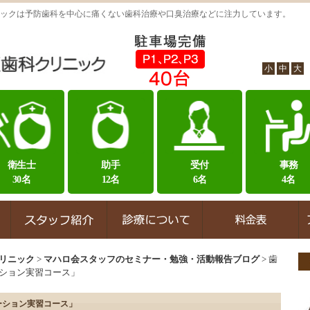
ックは予防歯科を中心に痛くない歯科治療や口臭治療などに注力しています。
小
中
大
衛生士
助手
受付
事務
30名
12名
6名
4名
リニック
>
マハロ会スタッフのセミナー・勉強・活動報告ブログ
>
歯
ション実習コース」
ーション実習コース」