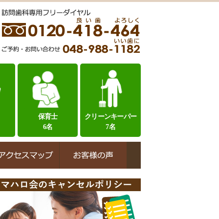
保育士
クリーンキーパー
6名
7名