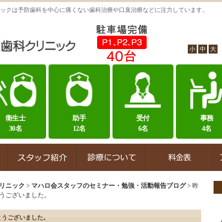
ックは予防歯科を中心に痛くない歯科治療や口臭治療などに注力しています。
小
中
大
衛生士
助手
受付
事務
30名
12名
6名
4名
リニック
>
マハロ会スタッフのセミナー・勉強・活動報告ブログ
>
昨
うございました。
とうございました。