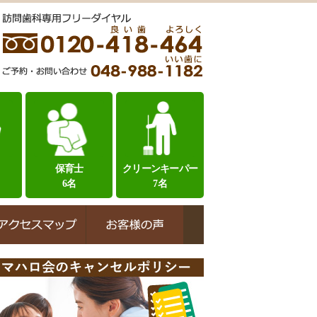
保育士
クリーンキーパー
6名
7名