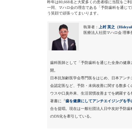
昨年は80,668名と大変多くの患者様に当院をご
一同、マハロ会の理念である「予防歯科を通じて
う笑顔で頑張ってまいります。
執筆者：
上村 英之（Hideyuk
医療法人社団マハロ会 理事長
歯科医師として「予防歯科を通じた全身の健康
開。
日本抗加齢医学会専門医をはじめ、日本アンチ
会認定医など、予防・未病改善に関する数多く
ウスや口臭外来、生活習慣改善までを網羅する
著書に『
歯を健康にしてアンチエイジングを手
合を提唱。現在は一般社団法人日中友好予防歯
のDX化を牽引している。