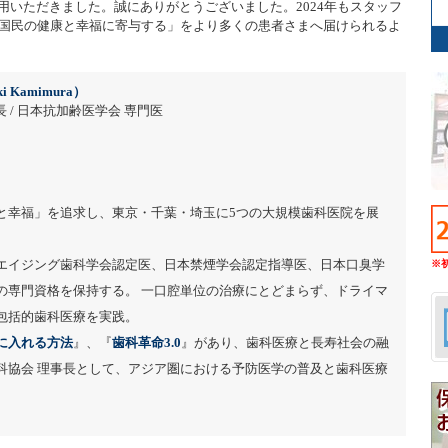
利用いただきました。誠にありがとうございました。2024年もスタッフ
国民の健康と幸福に寄与する」をより多くの患者さまへ届けられるよ
i Kamimura）
 / 日本抗加齢医学会 専門医
と幸福」を追求し、東京・千葉・埼玉に5つの大規模歯科医院を展
エイジング歯科学会認定医、日本禁煙学会認定指導医、日本口臭学
※
の専門資格を保持する。 一口腔単位の治療にとどまらず、ドライマ
包括的歯科医療を実践。
に入れる方法
』、『
歯科革命3.0
』があり、歯科医療と長寿社会の融
科協会 理事長として、アジア圏における予防医学の普及と歯科医療