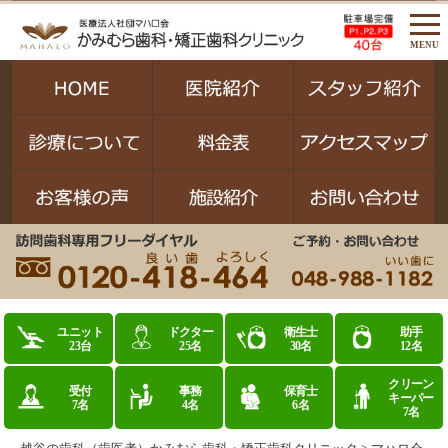
MENU
ユニット
ドクター
衛生士
助手
23台
25名
30名
12名
クリーン
受付
事務
保育士
キーパー
7名
4名
6名
7名