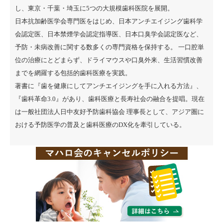
し、東京・千葉・埼玉に5つの大規模歯科医院を展開。
日本抗加齢医学会専門医をはじめ、日本アンチエイジング歯科学
会認定医、日本禁煙学会認定指導医、日本口臭学会認定医など、
予防・未病改善に関する数多くの専門資格を保持する。 一口腔単
位の治療にとどまらず、ドライマウスや口臭外来、生活習慣改善
までを網羅する包括的歯科医療を実践。
著書に『
歯を健康にしてアンチエイジングを手に入れる方法
』、
『
歯科革命3.0
』があり、歯科医療と長寿社会の融合を提唱。現在
は一般社団法人日中友好予防歯科協会 理事長として、アジア圏に
おける予防医学の普及と歯科医療のDX化を牽引している。