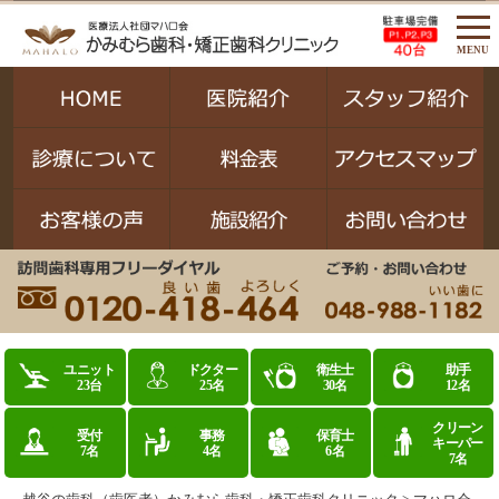
MENU
ユニット
ドクター
衛生士
助手
23台
25名
30名
12名
クリーン
受付
事務
保育士
キーパー
7名
4名
6名
7名