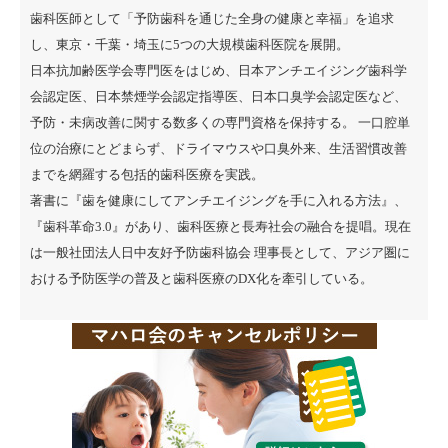
歯科医師として「予防歯科を通じた全身の健康と幸福」を追求
し、東京・千葉・埼玉に5つの大規模歯科医院を展開。
日本抗加齢医学会専門医をはじめ、日本アンチエイジング歯科学
会認定医、日本禁煙学会認定指導医、日本口臭学会認定医など、
予防・未病改善に関する数多くの専門資格を保持する。 一口腔単
位の治療にとどまらず、ドライマウスや口臭外来、生活習慣改善
までを網羅する包括的歯科医療を実践。
著書に『
歯を健康にしてアンチエイジングを手に入れる方法
』、
『
歯科革命3.0
』があり、歯科医療と長寿社会の融合を提唱。現在
は一般社団法人日中友好予防歯科協会 理事長として、アジア圏に
おける予防医学の普及と歯科医療のDX化を牽引している。