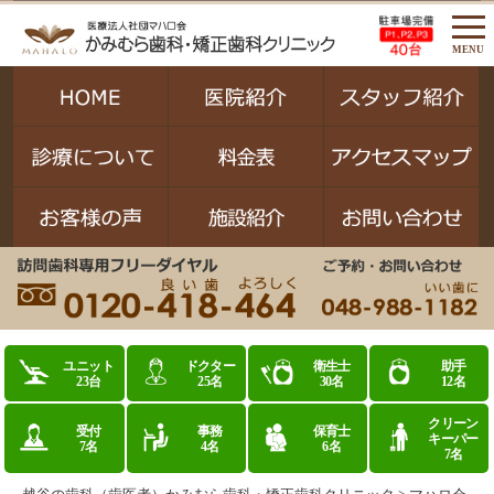
MENU
ユニット
ドクター
衛生士
助手
23台
25名
30名
12名
クリーン
受付
事務
保育士
キーパー
7名
4名
6名
7名