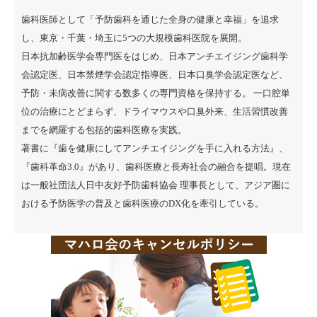
歯科医師として「予防歯科を通じた全身の健康と幸福」を追求
し、東京・千葉・埼玉に5つの大規模歯科医院を展開。
日本抗加齢医学会専門医をはじめ、日本アンチエイジング歯科学
会認定医、日本禁煙学会認定指導医、日本口臭学会認定医など、
予防・未病改善に関する数多くの専門資格を保持する。 一口腔単
位の治療にとどまらず、ドライマウスや口臭外来、生活習慣改善
までを網羅する包括的歯科医療を実践。
著書に『
歯を健康にしてアンチエイジングを手に入れる方法
』、
『
歯科革命3.0
』があり、歯科医療と長寿社会の融合を提唱。現在
は一般社団法人日中友好予防歯科協会 理事長として、アジア圏に
おける予防医学の普及と歯科医療のDX化を牽引している。