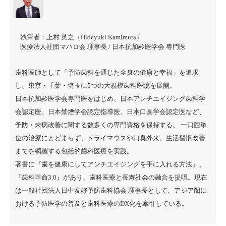
執筆者：
上村 英之（Hideyuki Kamimura）
医療法人社団マハロ会 理事長 / 日本抗加齢医学会 専門医
歯科医師として「予防歯科を通じた全身の健康と幸福」を追求
し、東京・千葉・埼玉に5つの大規模歯科医院を展開。
日本抗加齢医学会専門医をはじめ、日本アンチエイジング歯科学
会認定医、日本禁煙学会認定指導医、日本口臭学会認定医など、
予防・未病改善に関する数多くの専門資格を保持する。 一口腔単
位の治療にとどまらず、ドライマウスや口臭外来、生活習慣改善
までを網羅する包括的歯科医療を実践。
著書に『
歯を健康にしてアンチエイジングを手に入れる方法
』、
『
歯科革命3.0
』があり、歯科医療と長寿社会の融合を提唱。現在
は一般社団法人日中友好予防歯科協会 理事長として、アジア圏に
おける予防医学の普及と歯科医療のDX化を牽引している。