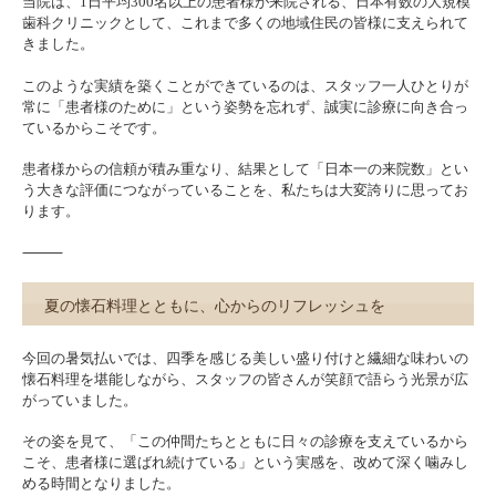
当院は、1日平均300名以上の患者様が来院される、日本有数の大規模
歯科クリニックとして、これまで多くの地域住民の皆様に支えられて
きました。
このような実績を築くことができているのは、スタッフ一人ひとりが
常に「患者様のために」という姿勢を忘れず、誠実に診療に向き合っ
ているからこそです。
患者様からの信頼が積み重なり、結果として「日本一の来院数」とい
う大きな評価につながっていることを、私たちは大変誇りに思ってお
ります。
⸻
夏の懐石料理とともに、心からのリフレッシュを
今回の暑気払いでは、四季を感じる美しい盛り付けと繊細な味わいの
懐石料理を堪能しながら、スタッフの皆さんが笑顔で語らう光景が広
がっていました。
その姿を見て、「この仲間たちとともに日々の診療を支えているから
こそ、患者様に選ばれ続けている」という実感を、改めて深く噛みし
める時間となりました。