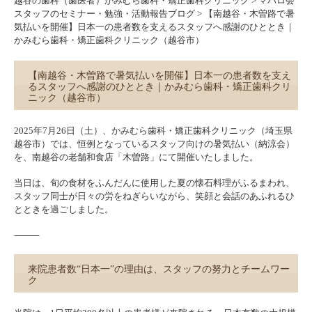
越谷の歯科（歯医者）かみむら歯科・矯正歯科クリニック
>
マハロ会
スタッフのセミナー・勉強・活動報告ブログ
>
【南越谷・木曽路で暑
気払いを開催】日本一の患者数を支えるスタッフへ感謝のひととき｜
かみむら歯科・矯正歯科クリニック（越谷市）
【南越谷・木曽路で暑気払いを開催】日本一の患者数を支え
るスタッフへ感謝のひととき｜かみむら歯科・矯正歯科クリ
ニック（越谷市）
2025年7月26日（土）、かみむら歯科・矯正歯科クリニック（埼玉県
越谷市）では、恒例となっているスタッフ向けの暑気払い（納涼会）
を、南越谷の老舗和食店「木曽路」にて開催いたしました。
当日は、旬の食材をふんだんに使用した夏の懐石料理がふるまわれ、
スタッフ同士が日々の労をねぎらいながら、笑顔と会話のあふれるひ
とときを過ごしました。
⸻
来院患者数“日本一”の理由は、スタッフの努力とチームワー
ク