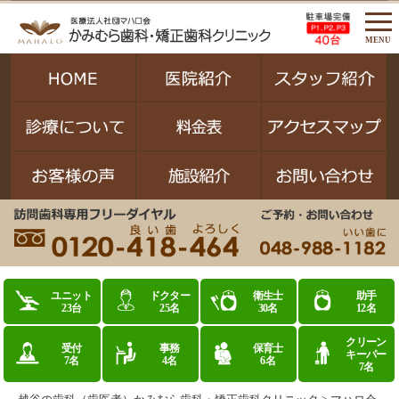
MENU
ユニット
ドクター
衛生士
助手
23台
25名
30名
12名
クリーン
受付
事務
保育士
キーパー
7名
4名
6名
7名