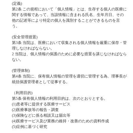
(定義)
第2条 この規程において「個人情報」とは、生存する個人の医療に
関する情報であって、当該情報に含まれる氏名、生年月日、その
他の記述等により特定の個人を識別することができるものを言
う。
(安全管理措置)
第3条 当院は、医療において収集される個人情報を厳重に保存・管
理しなければならない。
2 当院は、個人情報の保護のために必要な措置を講じなければなら
ない。
(管理体制)
第4条 当院に、保有個人情報の管理を適切に管理する為、理事長が
統括保護管理者として従事する。
（利用目的)
第5条 保有個人情報の利用目的は、次のとおりとする。
(1)患者等に提供する医療サービス
(2)医療事故等の報告・調査
(3)保険などに係る相談又は届出等
(4)医療サービス及び業務の維持・改善のための資料作成
(5)症例に基づく研究