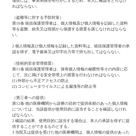
場合には、事実関係を明らかにするため、本人に確認をとらなけ
ればならない。
（盗難等に対する予防対策）
第10条 統括保護管理者は、個人情報及び個人情報を記録した資料
等を盗難、紛失又は毀損から保護する措置を講じなければならな
い。
2 個人情報及び個人情報を記録した資料等は、統括保護管理者の承
認を得ず、電子媒体又は印字出力等で持ち出してはならない。
（技術的安全管理措置）
第11条 統括保護管理者は、保有個人情報の秘匿性等その内容に応
じて、次に掲げる安全管理上の措置を行わなければならない。
(1) 外部から不正アクセスの防止
(2) コンピュータウイルスによる漏洩等の防止等
（第三者への提供）
第12条 他の医療機関から診療の目的で提供依頼のあった個人情報
については、当該提供が使用目的に該当することを確認しなけれ
ばならない。
2 確認の結果、使用目的に該当する場合は、本人の承諾を得ずに提
供することができるものとする。
3 当院又は提供を受けた他の医療機関は、個人情報の提供があった