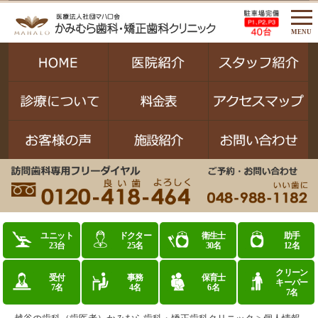
MENU
ユニット
ドクター
衛生士
助手
23台
25名
30名
12名
クリーン
受付
事務
保育士
キーパー
7名
4名
6名
7名