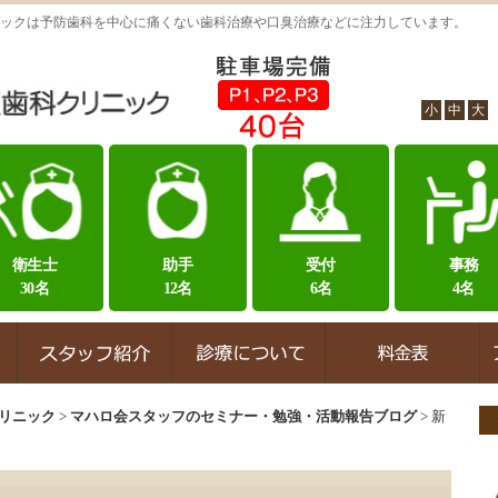
ックは予防歯科を中心に痛くない歯科治療や口臭治療などに注力しています。
小
中
大
衛生士
助手
受付
事務
30名
12名
6名
4名
リニック
>
マハロ会スタッフのセミナー・勉強・活動報告ブログ
>
新