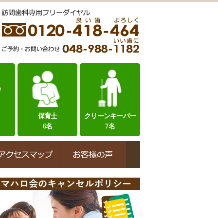
保育士
クリーンキーパー
6名
7名