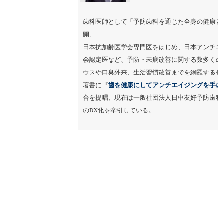
歯科医師として「予防歯科を通じた全身の健康
開。
日本抗加齢医学会専門医をはじめ、日本アンチ
会認定医など、予防・未病改善に関する数多く
ウスや口臭外来、生活習慣改善までを網羅する
著書に『
歯を健康にしてアンチエイジングを手
合を提唱。現在は一般社団法人日中友好予防歯
のDX化を牽引している。