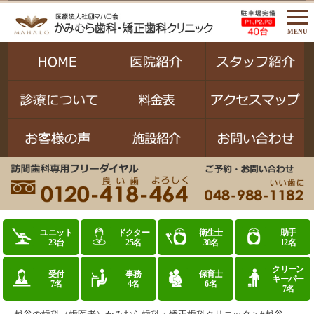
MENU
ユニット
ドクター
衛生士
助手
23台
25名
30名
12名
クリーン
受付
事務
保育士
キーパー
7名
4名
6名
7名