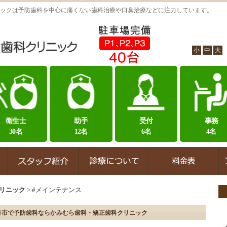
ックは予防歯科を中心に痛くない歯科治療や口臭治療などに注力しています。
小
中
大
衛生士
助手
受付
事務
30名
12名
6名
4名
リニック
>
#メインテナンス
谷市で予防歯科ならかみむら歯科・矯正歯科クリニック