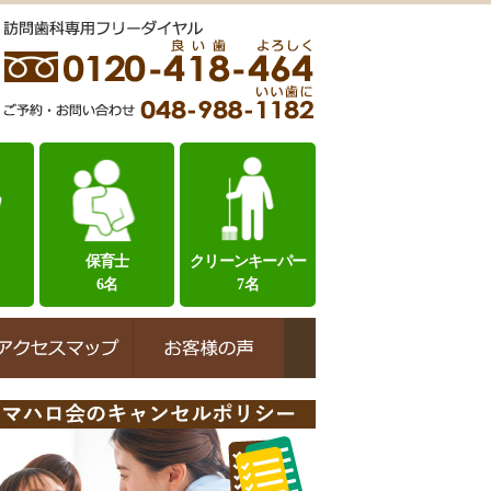
保育士
クリーンキーパー
6名
7名