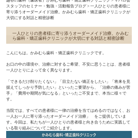
越谷の歯科（歯医者）かみむら歯科・矯正歯科クリニック
>
マハロ会
スタッフのセミナー・勉強・活動報告ブログ
>
一人ひとりの患者様に
寄り添うオーダーメイド治療。かみむら歯科・矯正歯科クリニックが
大切にする対話と精密診断
一人ひとりの患者様に寄り添うオーダーメイド治療。かみむ
ら歯科・矯正歯科クリニックが大切にする対話と精密診断
こんにちは。かみむら歯科・矯正歯科クリニックです。
お口の中の環境や、治療に対するご希望、不安に思うことは、患者様
一人ひとりによって全く異なります。
「できるだけ削りたくない」「目立たない矯正をしたい」「将来を見
据えてしっかり予防したい」といったご要望から、「治療の痛みが苦
手」「費用や期間が気になる」といったご不安まで、本当に様々で
す。
当院では、すべての患者様に一律の治療を当てはめるのではなく、お
一人お一人に寄り添ったオーダーメイド治療」 をご提供していま
す。今回は、私たちが一人ひとりの患者様と向き合うために実践して
いる取り組みについてご紹介します。