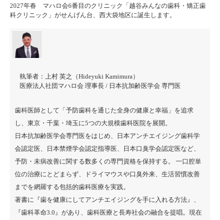
2027年春 マハロ会6番目のクリニック「越谷みんなの歯科・矯正歯
科クリニック」がせんげん台、西大袋地区に誕生します。
執筆者：
上村 英之（Hideyuki Kamimura）
医療法人社団マハロ会 理事長 / 日本抗加齢医学会 専門医
歯科医師として「予防歯科を通じた全身の健康と幸福」を追求
し、東京・千葉・埼玉に5つの大規模歯科医院を展開。
日本抗加齢医学会専門医をはじめ、日本アンチエイジング歯科学
会認定医、日本禁煙学会認定指導医、日本口臭学会認定医など、
予防・未病改善に関する数多くの専門資格を保持する。 一口腔単
位の治療にとどまらず、ドライマウスや口臭外来、生活習慣改善
までを網羅する包括的歯科医療を実践。
著書に『
歯を健康にしてアンチエイジングを手に入れる方法
』、
『
歯科革命3.0
』があり、歯科医療と長寿社会の融合を提唱。現在