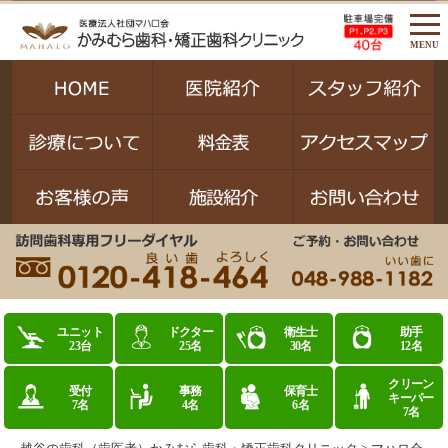
MENU
ユニット
ドクター
衛生士
助手
23台
25名
30名
12名
クリーン
受付
事務
保育士
キーパー
7名
4名
6名
7名