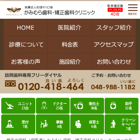
MENU
ユニット
ドクター
衛生士
助手
23台
25名
30名
12名
クリーン
受付
事務
保育士
キーパー
7名
4名
6名
7名