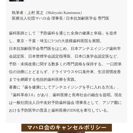
執筆者：
上村 英之（Hideyuki Kamimura）
医療法人社団マハロ会 理事長 / 日本抗加齢医学会 専門医
歯科医師として「予防歯科を通じた全身の健康と幸福」を追求
し、東京・千葉・埼玉に5つの大規模歯科医院を展開。
日本抗加齢医学会専門医をはじめ、日本アンチエイジング歯科学
会認定医、日本禁煙学会認定指導医、日本口臭学会認定医など、
予防・未病改善に関する数多くの専門資格を保持する。 一口腔単
位の治療にとどまらず、ドライマウスや口臭外来、生活習慣改善
までを網羅する包括的歯科医療を実践。
著書に『
歯を健康にしてアンチエイジングを手に入れる方法
』、
『
歯科革命3.0
』があり、歯科医療と長寿社会の融合を提唱。現在
は一般社団法人日中友好予防歯科協会 理事長として、アジア圏に
おける予防医学の普及と歯科医療のDX化を牽引している。