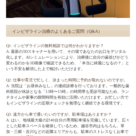
インビザライン治療のよくあるご質問（Q&A）
Q1: インビザラインの無料相談では何がわかりますか？
A: 最新の3Dスキャナーを用いて、その場であなたのお口をデジタル
化します。AIシミュレーションにより、治療後に自分の歯並びがどう
変わるのかを3D画像で確認できるため、「本当に綺麗になるの？」と
いう不安を解消した上で検討いただけます。
Q2: 仕事や育児で忙しく、決まった時間に予約が取れないのですが。
A: 当院は「お昼休みなし」の連続診療を行っております。一般的な歯
科医院が休診となる「13時〜15時」の時間帯も受診可能なため、ラン
チタイムや家事の隙間時間を有効に活用いただけます。お忙しい方で
もインビザラインの定期チェックを無理なく継続できる環境です。
Q3: 遠方から車で通いたいのですが、駐車場はありますか？
A: はい、地域最大級の計40台分の専用駐車場を完備しています。広々
とした駐車スペースを確保しているため、越谷市内はもちろん、草
加・三郷・吉川などの近隣エリアからも、駐車のストレスなくお車で