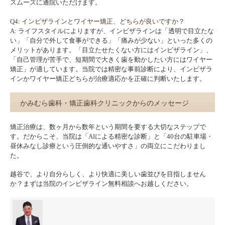
スムーズに通院いただけます。
Q4: インビザラインとワイヤー矯正、どちらが良いですか？
A: ライフスタイルによりますが、インビザラインは「透明で目立たな
い」「自分で外して食事ができる」「痛みが少ない」といった多くの
メリットがあります。「目立たせたくない方にはインビザライン」、
「自己管理が苦手で、短期間で大きく歯を動かしたい方にはワイヤー
矯正」が適しています。当院では精密な事前診断により、インビザラ
インかワイヤー矯正どちらが治療適応かを正確に判断いたします。
かみむら歯科・矯正歯科クリニックからのメッセージ
矯正治療は、数ヶ月から数年という期間を要する大切なステップで
す。だからこそ、当院は「AIによる精密な診断」と「40台の駐車場・
昼休みなし診療という圧倒的な通いやすさ」の両立にこだわりまし
た。
越谷で、より自分らしく、より快適に美しい歯並びを目指しません
か？まずは当院のインビザライン無料相談へお越しください。