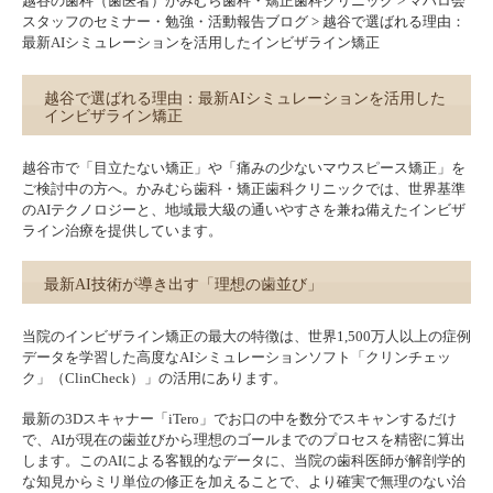
越谷の歯科（歯医者）かみむら歯科・矯正歯科クリニック
>
マハロ会
スタッフのセミナー・勉強・活動報告ブログ
>
越谷で選ばれる理由：
最新AIシミュレーションを活用したインビザライン矯正
越谷で選ばれる理由：最新AIシミュレーションを活用した
インビザライン矯正
越谷市で「目立たない矯正」や「痛みの少ないマウスピース矯正」を
ご検討中の方へ。かみむら歯科・矯正歯科クリニックでは、世界基準
のAIテクノロジーと、地域最大級の通いやすさを兼ね備えたインビザ
ライン治療を提供しています。
最新AI技術が導き出す「理想の歯並び」
当院のインビザライン矯正の最大の特徴は、世界1,500万人以上の症例
データを学習した高度なAIシミュレーションソフト「クリンチェッ
ク」（ClinCheck）」の活用にあります。
最新の3Dスキャナー「iTero」でお口の中を数分でスキャンするだけ
で、AIが現在の歯並びから理想のゴールまでのプロセスを精密に算出
します。このAIによる客観的なデータに、当院の歯科医師が解剖学的
な知見からミリ単位の修正を加えることで、より確実で無理のない治