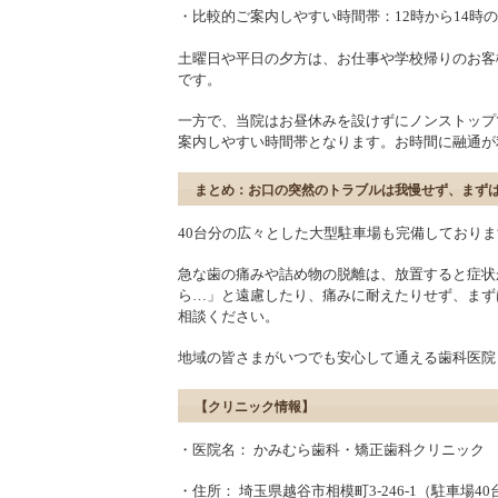
・比較的ご案内しやすい時間帯：12時から14時
土曜日や平日の夕方は、お仕事や学校帰りのお客
です。
一方で、当院はお昼休みを設けずにノンストップ
案内しやすい時間帯となります。お時間に融通が
まとめ：お口の突然のトラブルは我慢せず、まず
40台分の広々とした大型駐車場も完備しており
急な歯の痛みや詰め物の脱離は、放置すると症状
ら…」と遠慮したり、痛みに耐えたりせず、まず
相談ください。
地域の皆さまがいつでも安心して通える歯科医院
【クリニック情報】
・医院名： かみむら歯科・矯正歯科クリニック
・住所： 埼玉県越谷市相模町3-246-1（駐車場