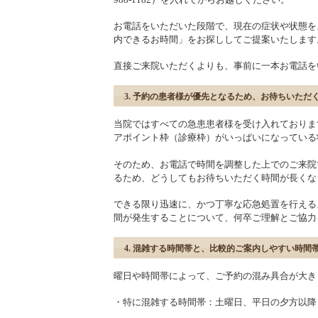
お電話をいただいた段階で、現在の症状や状態を
内できるお時間」をお探ししてご提案いたします
直接ご来院いただくよりも、事前に一本お電話を
3. 予約の患者様が優先となるため、お待ちいただ
当院ではすべての急患患者様を受け入れておりま
アポイント枠（診療枠）がいっぱいになっている
そのため、お電話で時間を調整した上でのご来院
るため、どうしてもお待ちいただく時間が長くな
できる限り迅速に、かつ丁寧な応急処置を行える
間が発生することについて、何卒ご理解とご協力
4. 混雑する時間帯と、比較的ご案内しやすい時間
曜日や時間帯によって、ご予約の混み具合が大き
・特に混雑する時間帯：土曜日、平日の夕方以降