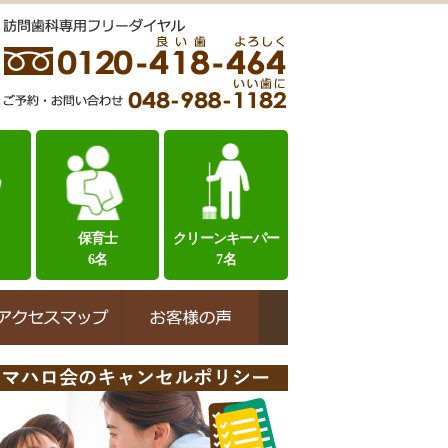
保育士
クリーンキーパー
6名
7名