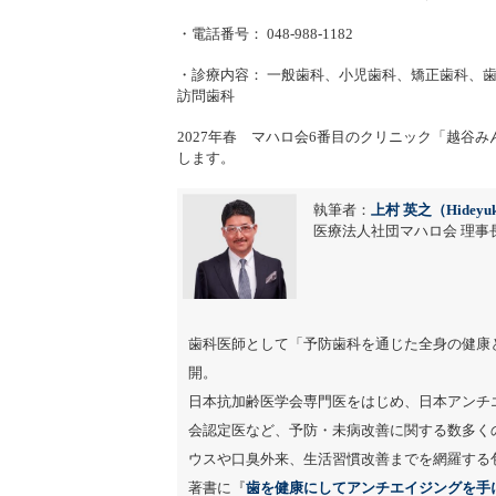
・電話番号： 048-988-1182
・診療内容： 一般歯科、小児歯科、矯正歯科、
訪問歯科
2027年春 マハロ会6番目のクリニック「越谷
します。
執筆者：
上村 英之（Hideyuk
医療法人社団マハロ会 理事長
歯科医師として「予防歯科を通じた全身の健康
開。
日本抗加齢医学会専門医をはじめ、日本アンチ
会認定医など、予防・未病改善に関する数多く
ウスや口臭外来、生活習慣改善までを網羅する
著書に『
歯を健康にしてアンチエイジングを手