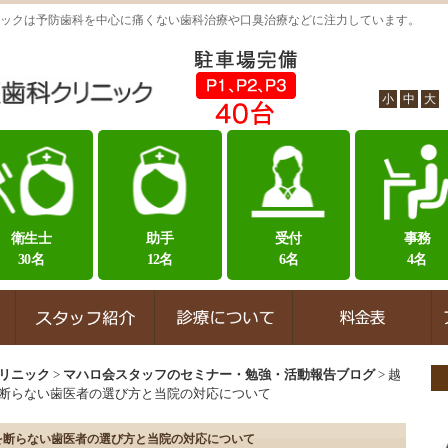
ックは予防歯科を中心に痛くない歯科治療や口臭治療などに注力しています。
小
中
大
衛生士
助手
受付
事務
30名
12名
6名
4名
リニック
>
マハロ会スタッフのセミナー・勉強・活動報告ブログ
>
越
断らない歯医者の選び方と当院の対応について
を断らない歯医者の選び方と当院の対応について