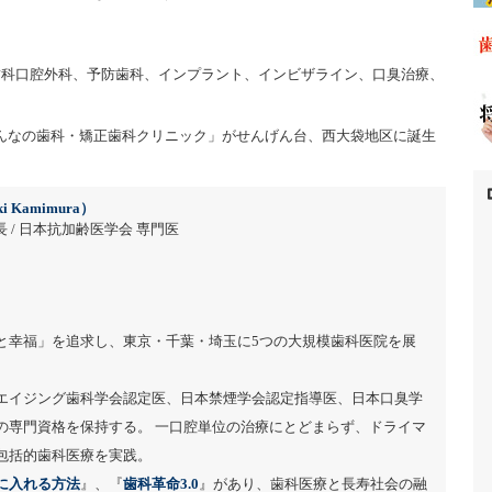
歯科口腔外科、予防歯科、インプラント、インビザライン、口臭治療、
みんなの歯科・矯正歯科クリニック」がせんげん台、西大袋地区に誕生
i Kamimura）
 / 日本抗加齢医学会 専門医
と幸福」を追求し、東京・千葉・埼玉に5つの大規模歯科医院を展
エイジング歯科学会認定医、日本禁煙学会認定指導医、日本口臭学
の専門資格を保持する。 一口腔単位の治療にとどまらず、ドライマ
包括的歯科医療を実践。
に入れる方法
』、『
歯科革命3.0
』があり、歯科医療と長寿社会の融