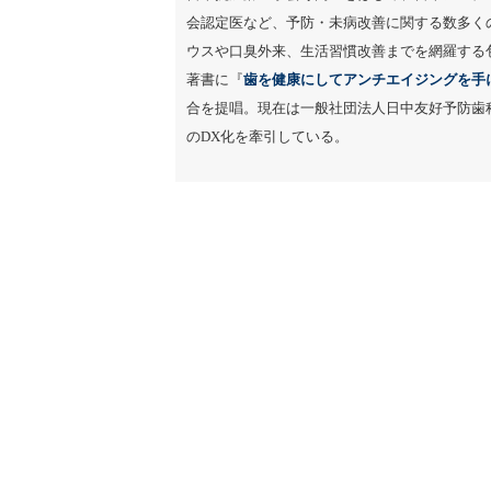
会認定医など、予防・未病改善に関する数多く
ウスや口臭外来、生活習慣改善までを網羅する
著書に『
歯を健康にしてアンチエイジングを手
合を提唱。現在は一般社団法人日中友好予防歯
のDX化を牽引している。