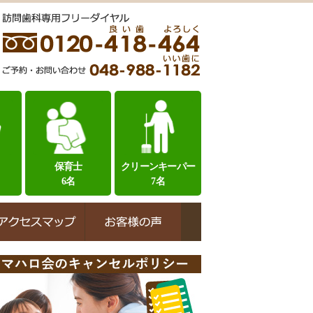
保育士
クリーンキーパー
6名
7名