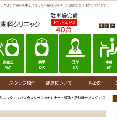
ックは予防歯科を中心に痛くない歯科治療や口臭治療などに注力しています。
小
中
大
衛生士
助手
受付
事務
30名
12名
6名
4名
リニック
>
マハロ会スタッフのセミナー・勉強・活動報告ブログ
>
消