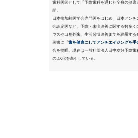
歯科医師として「予防歯科を通じた全身の健康
開。
日本抗加齢医学会専門医をはじめ、日本アンチ
会認定医など、予防・未病改善に関する数多く
ウスや口臭外来、生活習慣改善までを網羅する
著書に『
歯を健康にしてアンチエイジングを手
合を提唱。現在は一般社団法人日中友好予防歯
のDX化を牽引している。