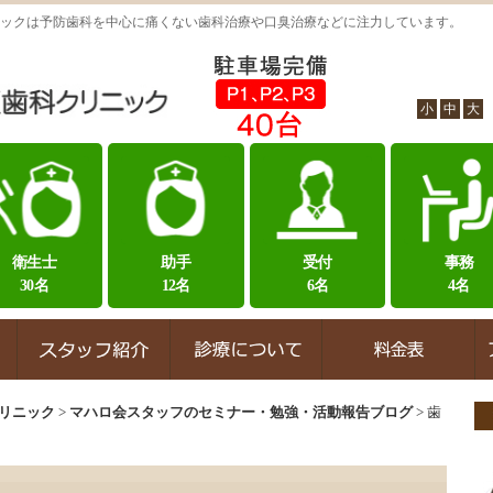
ックは予防歯科を中心に痛くない歯科治療や口臭治療などに注力しています。
小
中
大
衛生士
助手
受付
事務
30名
12名
6名
4名
リニック
>
マハロ会スタッフのセミナー・勉強・活動報告ブログ
>
歯