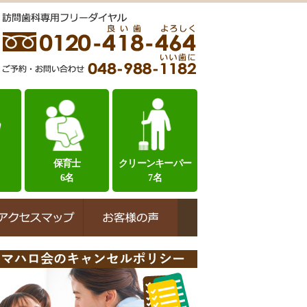
保育士
クリーンキーパー
6名
7名