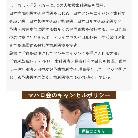
し、東京・千葉・埼玉に5つの大規模歯科医院を展開。
日本抗加齢医学会専門医をはじめ、日本アンチエイジング歯科学
会認定医、日本禁煙学会認定指導医、日本口臭学会認定医など、
予防・未病改善に関する数多くの専門資格を保持する。 一口腔単
位の治療にとどまらず、ドライマウスや口臭外来、生活習慣改善
までを網羅する包括的歯科医療を実践。
著書に『
歯を健康にしてアンチエイジングを手に入れる方法
』、
『
歯科革命3.0
』があり、歯科医療と長寿社会の融合を提唱。現在
は一般社団法人日中友好予防歯科協会 理事長として、アジア圏に
おける予防医学の普及と歯科医療のDX化を牽引している。