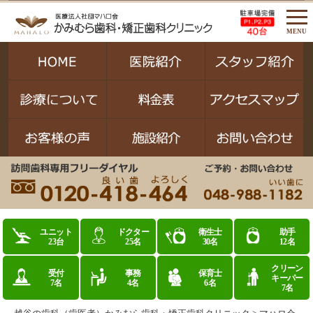
MENU
ユニット
ドクター
衛生士
助手
23台
25名
30名
12名
クリーン
受付
事務
保育士
キーパー
7名
4名
6名
7名