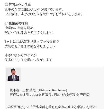
② 再石灰化の促進
食事のたびに歯は少しずつ溶けています。
フッ素は、溶けかけた歯を元に戻すお手伝いをします。
③ 虫歯菌の抑制
虫歯菌の働きを弱め、
酸が作られるのを抑えてくれます。
3ヶ月に1回の定期検診＋フッ素塗布で
大切なお子さまの歯を守りましょう
小さい頃からのケアが
将来のキレイな歯につながります
執筆者：
上村 英之（Hideyuki Kamimura）
医療法人社団マハロ会 理事長 / 日本抗加齢医学会 専門医
歯科医師として「予防歯科を通じた全身の健康と幸福」を追求