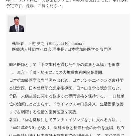
予定です。是非、ご覧ください。
執筆者：
上村 英之（Hideyuki Kamimura）
医療法人社団マハロ会 理事長 / 日本抗加齢医学会 専門医
歯科医師として「予防歯科を通じた全身の健康と幸福」を追求
し、東京・千葉・埼玉に5つの大規模歯科医院を展開。
日本抗加齢医学会専門医をはじめ、日本アンチエイジング歯科学
会認定医、日本禁煙学会認定指導医、日本口臭学会認定医など、
予防・未病改善に関する数多くの専門資格を保持する。 一口腔単
位の治療にとどまらず、ドライマウスや口臭外来、生活習慣改善
までを網羅する包括的歯科医療を実践。
著書に『
歯を健康にしてアンチエイジングを手に入れる方法
』、
『
歯科革命3.0
』があり、歯科医療と長寿社会の融合を提唱。現在
は一般社団法人日中友好予防歯科協会 理事長として、アジア圏に