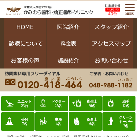
MENU
ユニット
ドクター
衛生士
助手
23台
25名
30名
12名
クリーン
受付
事務
保育士
キーパー
7名
4名
6名
7名