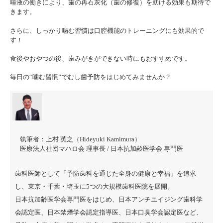
唾液の働きにより、歯の再石灰化（歯の修復）を助ける効果も期待で
きます。
さらに、しっかり噛む習慣は口腔機能のトレーニングにも効果的で
す！
食後やおやつの後、歯みがきができない時にもおすすめです。
毎日の“噛む習慣”でむし歯予防をはじめてみませんか？
執筆者：
上村 英之（Hideyuki Kamimura）
医療法人社団マハロ会 理事長 / 日本抗加齢医学会 専門医
歯科医師として「予防歯科を通じた全身の健康と幸福」を追求
し、東京・千葉・埼玉に5つの大規模歯科医院を展開。
日本抗加齢医学会専門医をはじめ、日本アンチエイジング歯科学
会認定医、日本禁煙学会認定指導医、日本口臭学会認定医など、