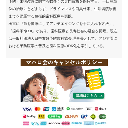
予防・未病改善に関する数多くの専門資格を保持する。 一口腔単
位の治療にとどまらず、ドライマウスや口臭外来、生活習慣改善
までを網羅する包括的歯科医療を実践。
著書に『
歯を健康にしてアンチエイジングを手に入れる方法
』、
『
歯科革命3.0
』があり、歯科医療と長寿社会の融合を提唱。現在
は一般社団法人日中友好予防歯科協会 理事長として、アジア圏に
おける予防医学の普及と歯科医療のDX化を牽引している。