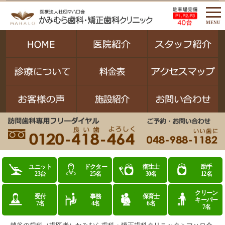
MENU
ユニット
ドクター
衛生士
助手
23台
25名
30名
12名
クリーン
受付
事務
保育士
キーパー
7名
4名
6名
7名