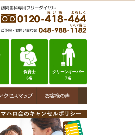
保育士
クリーンキーパー
6名
7名