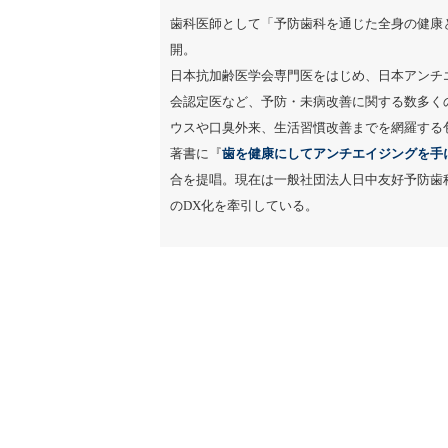
歯科医師として「予防歯科を通じた全身の健康
開。
日本抗加齢医学会専門医をはじめ、日本アンチ
会認定医など、予防・未病改善に関する数多く
ウスや口臭外来、生活習慣改善までを網羅する
著書に『
歯を健康にしてアンチエイジングを手
合を提唱。現在は一般社団法人日中友好予防歯
のDX化を牽引している。