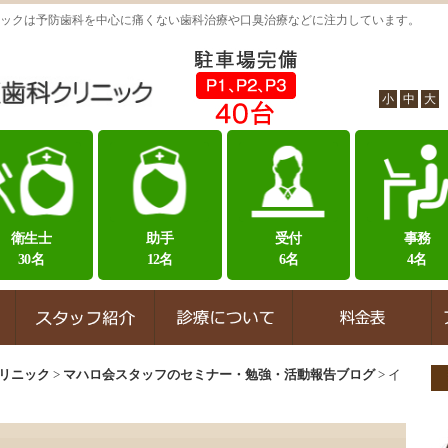
ックは予防歯科を中心に痛くない歯科治療や口臭治療などに注力しています。
小
中
大
衛生士
助手
受付
事務
30名
12名
6名
4名
リニック
>
マハロ会スタッフのセミナー・勉強・活動報告ブログ
>
イ