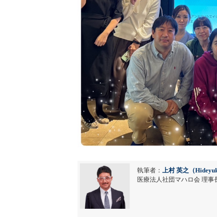
執筆者：
上村 英之（Hideyuk
医療法人社団マハロ会 理事長