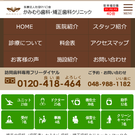
MENU
ユニット
ドクター
衛生士
助手
23台
25名
30名
12名
クリーン
受付
事務
保育士
キーパー
7名
4名
6名
7名