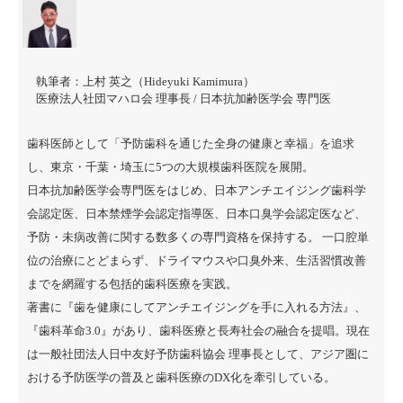
執筆者：
上村 英之（Hideyuki Kamimura）
医療法人社団マハロ会 理事長 / 日本抗加齢医学会 専門医
歯科医師として「予防歯科を通じた全身の健康と幸福」を追求
し、東京・千葉・埼玉に5つの大規模歯科医院を展開。
日本抗加齢医学会専門医をはじめ、日本アンチエイジング歯科学
会認定医、日本禁煙学会認定指導医、日本口臭学会認定医など、
予防・未病改善に関する数多くの専門資格を保持する。 一口腔単
位の治療にとどまらず、ドライマウスや口臭外来、生活習慣改善
までを網羅する包括的歯科医療を実践。
著書に『
歯を健康にしてアンチエイジングを手に入れる方法
』、
『
歯科革命3.0
』があり、歯科医療と長寿社会の融合を提唱。現在
は一般社団法人日中友好予防歯科協会 理事長として、アジア圏に
おける予防医学の普及と歯科医療のDX化を牽引している。