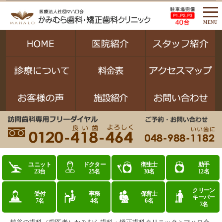
MENU
ユニット
ドクター
衛生士
助手
23台
25名
30名
12名
クリーン
受付
事務
保育士
キーパー
7名
4名
6名
7名