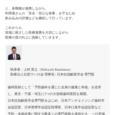
と、多職種が連携しながら、
利用者さんの
「安全・安心な食事」
を守るため
飲み込みの評価などを継続して行っています。
これからも、
現場に根ざした医療連携を大切にしながら
医療の質の向上に貢献していきます。
執筆者：
上村 英之（Hideyuki Kamimura）
医療法人社団マハロ会 理事長 / 日本抗加齢医学会 専門医
歯科医師として「予防歯科を通じた全身の健康と幸福」を追求
し、東京・千葉・埼玉に5つの大規模歯科医院を展開。
日本抗加齢医学会専門医をはじめ、日本アンチエイジング歯科学
会認定医、日本禁煙学会認定指導医、日本口臭学会認定医など、
予防・未病改善に関する数多くの専門資格を保持する。 一口腔単