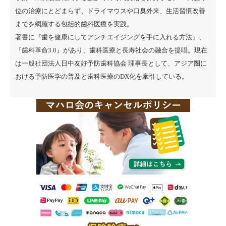
位の治療にとどまらず、ドライマウスや口臭外来、生活習慣改善
までを網羅する包括的歯科医療を実践。
著書に『
歯を健康にしてアンチエイジングを手に入れる方法
』、
『
歯科革命3.0
』があり、歯科医療と長寿社会の融合を提唱。現在
は一般社団法人日中友好予防歯科協会 理事長として、アジア圏に
おける予防医学の普及と歯科医療のDX化を牽引している。