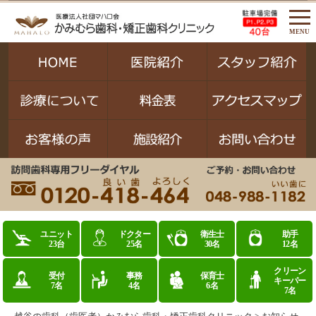
MENU
ユニット
ドクター
衛生士
助手
23台
25名
30名
12名
クリーン
受付
事務
保育士
キーパー
7名
4名
6名
7名