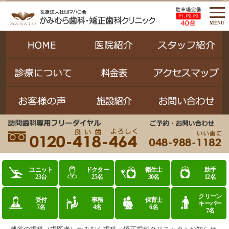
MENU
ユニット
ドクター
衛生士
助手
23台
25名
30名
12名
クリーン
受付
事務
保育士
キーパー
7名
4名
6名
7名