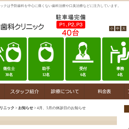
ックは予防歯科を中心に痛くない歯科治療や口臭治療などに注力しています。
小
中
大
衛生士
助手
受付
事務
30名
12名
6名
4名
リニック
>
お知らせ
>
4月、5月の休診日のお知らせ