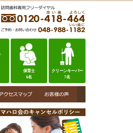
保育士
クリーンキーパー
6名
7名