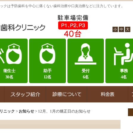
ックは予防歯科を中心に痛くない歯科治療や口臭治療などに注力しています。
小
中
大
衛生士
助手
受付
事務
30名
12名
6名
4名
リニック
>
お知らせ
>
12月、1月の矯正日のお知らせ