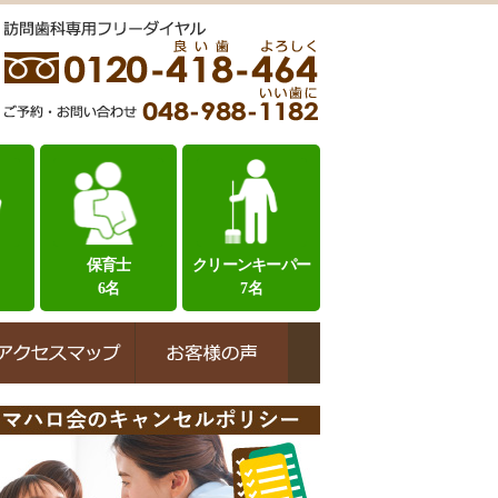
保育士
クリーンキーパー
6名
7名