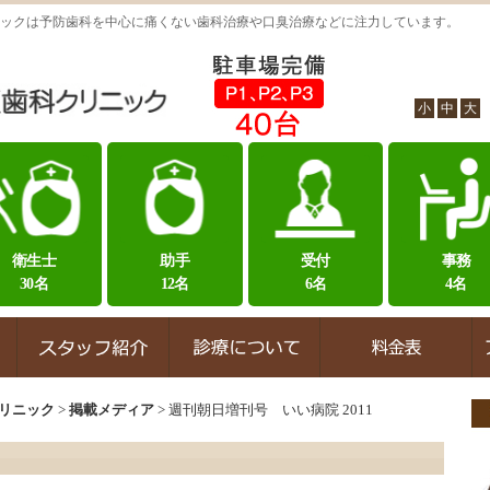
ックは予防歯科を中心に痛くない歯科治療や口臭治療などに注力しています。
小
中
大
衛生士
助手
受付
事務
30名
12名
6名
4名
リニック
>
掲載メディア
>
週刊朝日増刊号 いい病院 2011