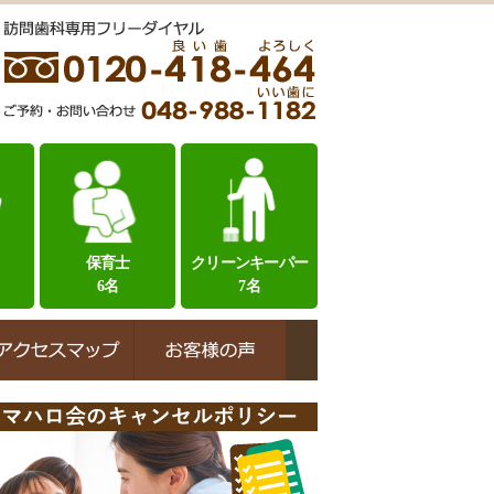
保育士
クリーンキーパー
6名
7名