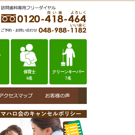
保育士
クリーンキーパー
6名
7名