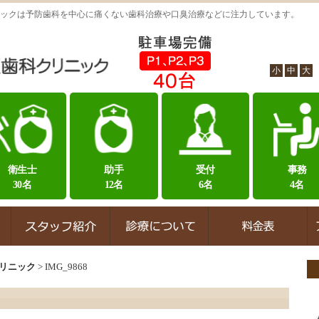
ックは予防歯科を中心に痛くない歯科治療や口臭治療などに注力しています。
小
中
大
衛生士
助手
受付
事務
30名
12名
6名
4名
リニック
>
IMG_9868