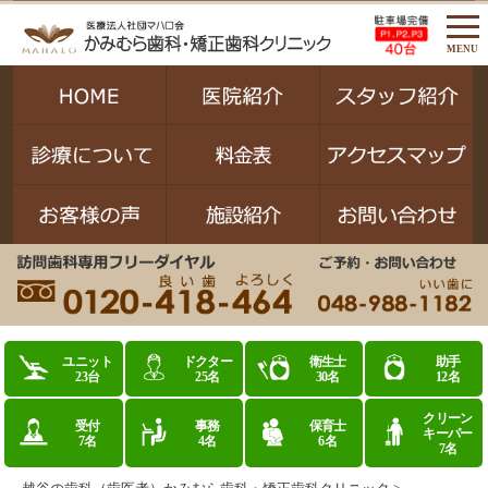
MENU
ユニット
ドクター
衛生士
助手
23台
25名
30名
12名
クリーン
受付
事務
保育士
キーパー
7名
4名
6名
7名