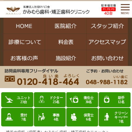
MENU
ユニット
ドクター
衛生士
助手
23台
25名
30名
12名
クリーン
受付
事務
保育士
キーパー
7名
4名
6名
7名