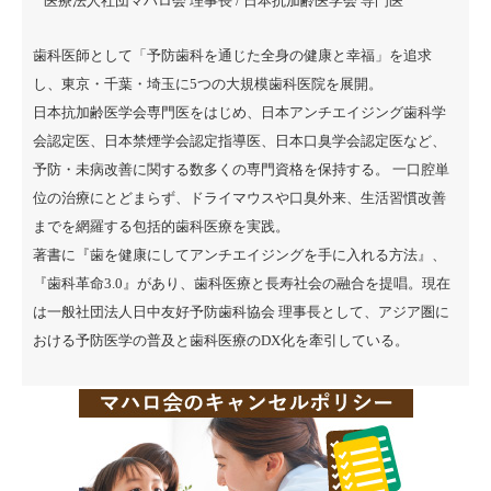
医療法人社団マハロ会 理事長 / 日本抗加齢医学会 専門医
歯科医師として「予防歯科を通じた全身の健康と幸福」を追求
し、東京・千葉・埼玉に5つの大規模歯科医院を展開。
日本抗加齢医学会専門医をはじめ、日本アンチエイジング歯科学
会認定医、日本禁煙学会認定指導医、日本口臭学会認定医など、
予防・未病改善に関する数多くの専門資格を保持する。 一口腔単
位の治療にとどまらず、ドライマウスや口臭外来、生活習慣改善
までを網羅する包括的歯科医療を実践。
著書に『
歯を健康にしてアンチエイジングを手に入れる方法
』、
『
歯科革命3.0
』があり、歯科医療と長寿社会の融合を提唱。現在
は一般社団法人日中友好予防歯科協会 理事長として、アジア圏に
おける予防医学の普及と歯科医療のDX化を牽引している。