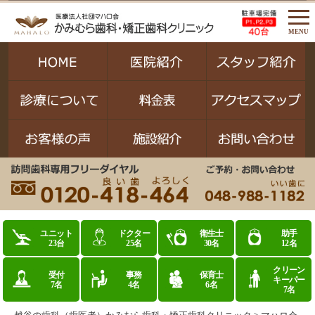
MENU
ユニット
ドクター
衛生士
助手
23台
25名
30名
12名
クリーン
受付
事務
保育士
キーパー
7名
4名
6名
7名