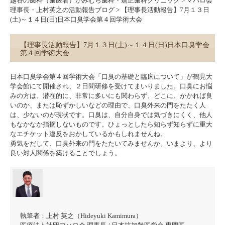
越谷の歯科（歯医者）かみむら歯科・矯正歯科クリニック
>
マハロ会
理事長・上村英之の活動報告ブログ
>
【理事長活動報告】7月１３日
(土)～１４日(日)日本口臭学会第４回学術大会
【理事長活動報告】7月１３日(土)～１４日(日)日本口臭学会
第４回学術大会
日本口臭学会第４回学術大会「口臭の基礎と臨床について」が鶴見大
学会館にて開催され、２日間研修を受けてまいりました。口臭にお悩
みの方は、潜在的に、非常に多いにも関わらず、どこに、かかれば良
いのか、または恥ずかしいなどの理由で、口臭外来の門をたたく人
は、少ないのが現状です。口臭は、自分自身では気づきにくく、他人
もなかなか指摘しないものです。ひょっとしたら知らず知らずに重大
なエチケット違反をおかしているかもしれませんね。
勇気をだして、口臭外来の門をたたいてみませんか。いまより、より
良い対人関係を築けることでしょう。
執筆者：
上村 英之（Hideyuki Kamimura）