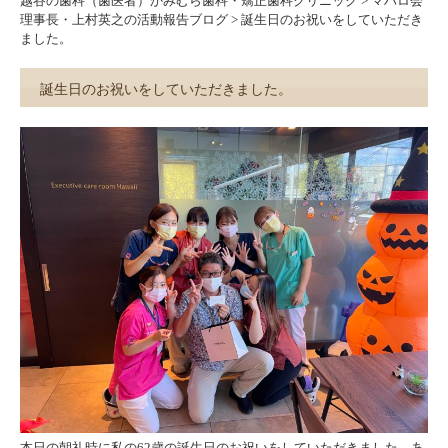
越谷の歯科（歯医者）かみむら歯科・矯正歯科クリニック
>
マハロ会
理事長・上村英之の活動報告ブログ
>
誕生日のお祝いをしていただき
ました。
誕生日のお祝いをしていただきました。
本日の朝礼時に私の62歳の誕生日のお祝いをしていただきました。あ