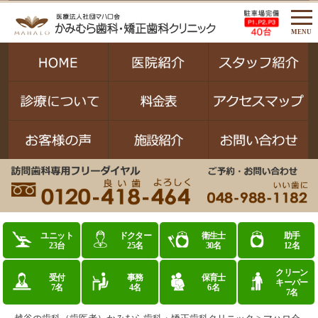
MENU
ユニット
ドクター
衛生士
助手
23台
25名
30名
12名
クリーン
受付
事務
保育士
キーパー
7名
4名
6名
7名