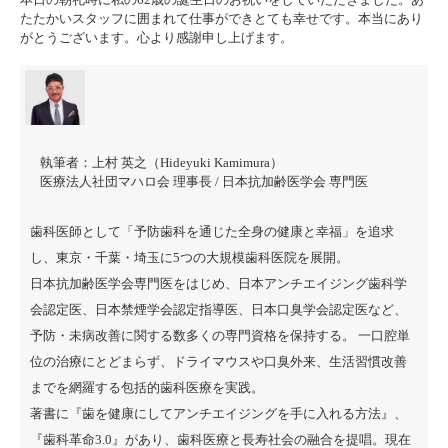
たたかいスタッフに囲まれて仕事ができとても幸せです。本当にあり
がとうございます。心より感謝申し上げます。
執筆者：
上村 英之（Hideyuki Kamimura）
医療法人社団マハロ会 理事長 / 日本抗加齢医学会 専門医
歯科医師として「予防歯科を通じた全身の健康と幸福」を追求
し、東京・千葉・埼玉に5つの大規模歯科医院を展開。
日本抗加齢医学会専門医をはじめ、日本アンチエイジング歯科学
会認定医、日本禁煙学会認定指導医、日本口臭学会認定医など、
予防・未病改善に関する数多くの専門資格を保持する。 一口腔単
位の治療にとどまらず、ドライマウスや口臭外来、生活習慣改善
までを網羅する包括的歯科医療を実践。
著書に『
歯を健康にしてアンチエイジングを手に入れる方法
』、
『
歯科革命3.0
』があり、歯科医療と長寿社会の融合を提唱。現在