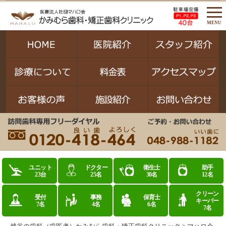
MENU
ユニット
ドクター
衛生士
助手
23台
25名
30名
12名
クリーン
受付
事務
保育士
キーパー
7名
4名
6名
7名