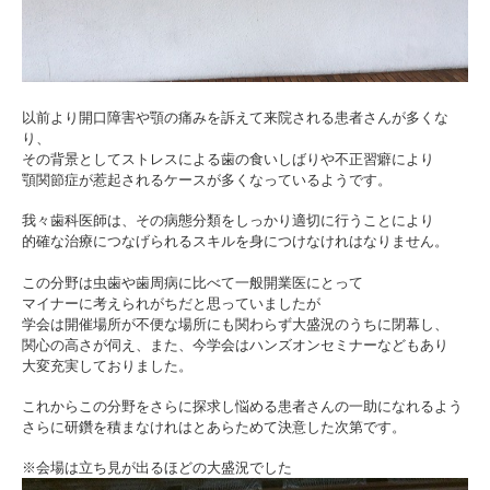
以前より開口障害や顎の痛みを訴えて来院される患者さんが多くな
り、
その背景としてストレスによる歯の食いしばりや不正習癖により
顎関節症が惹起されるケースが多くなっているようです。
我々歯科医師は、その病態分類をしっかり適切に行うことにより
的確な治療につなげられるスキルを身につけなけれはなりません。
この分野は虫歯や歯周病に比べて一般開業医にとって
マイナーに考えられがちだと思っていましたが
学会は開催場所が不便な場所にも関わらず大盛況のうちに閉幕し、
関心の高さが伺え、また、今学会はハンズオンセミナーなどもあり
大変充実しておりました。
これからこの分野をさらに探求し悩める患者さんの一助になれるよう
さらに研鑽を積まなけれはとあらためて決意した次第です。
※会場は立ち見が出るほどの大盛況でした