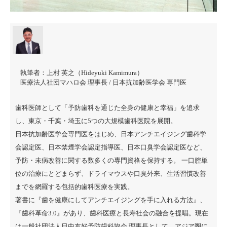
執筆者：
上村 英之（Hideyuki Kamimura）
医療法人社団マハロ会 理事長 / 日本抗加齢医学会 専門医
歯科医師として「予防歯科を通じた全身の健康と幸福」を追求
し、東京・千葉・埼玉に5つの大規模歯科医院を展開。
日本抗加齢医学会専門医をはじめ、日本アンチエイジング歯科学
会認定医、日本禁煙学会認定指導医、日本口臭学会認定医など、
予防・未病改善に関する数多くの専門資格を保持する。 一口腔単
位の治療にとどまらず、ドライマウスや口臭外来、生活習慣改善
までを網羅する包括的歯科医療を実践。
著書に『
歯を健康にしてアンチエイジングを手に入れる方法
』、
『
歯科革命3.0
』があり、歯科医療と長寿社会の融合を提唱。現在
は一般社団法人日中友好予防歯科協会 理事長として、アジア圏に