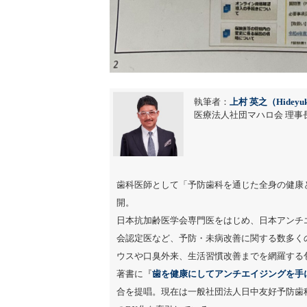
執筆者：
上村 英之（Hideyuk
医療法人社団マハロ会 理事長
歯科医師として「予防歯科を通じた全身の健康
開。
日本抗加齢医学会専門医をはじめ、日本アンチ
会認定医など、予防・未病改善に関する数多く
ウスや口臭外来、生活習慣改善までを網羅する
著書に『
歯を健康にしてアンチエイジングを手
合を提唱。現在は一般社団法人日中友好予防歯