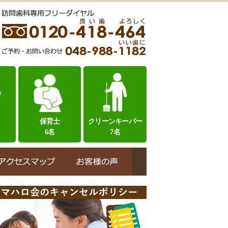
保育士
クリーンキーパー
6名
7名