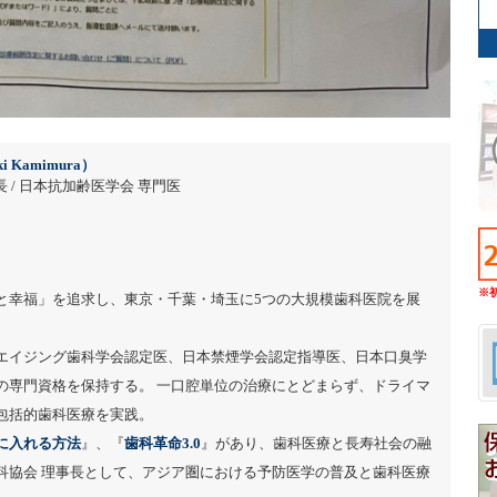
i Kamimura）
 / 日本抗加齢医学会 専門医
※
と幸福」を追求し、東京・千葉・埼玉に5つの大規模歯科医院を展
エイジング歯科学会認定医、日本禁煙学会認定指導医、日本口臭学
の専門資格を保持する。 一口腔単位の治療にとどまらず、ドライマ
包括的歯科医療を実践。
に入れる方法
』、『
歯科革命3.0
』があり、歯科医療と長寿社会の融
科協会 理事長として、アジア圏における予防医学の普及と歯科医療