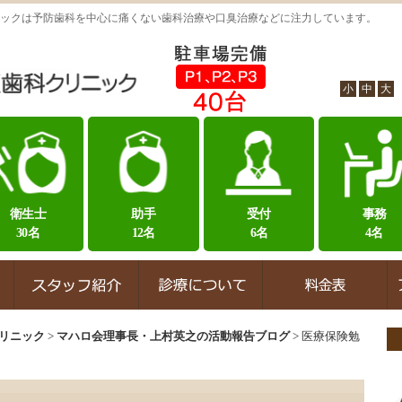
ックは予防歯科を中心に痛くない歯科治療や口臭治療などに注力しています。
小
中
大
衛生士
助手
受付
事務
30名
12名
6名
4名
リニック
>
マハロ会理事長・上村英之の活動報告ブログ
>
医療保険勉