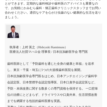
とができます。定期的な歯科検診や歯科医のアドバイスも重要なの
で、お気軽にかみむら歯科・矯正歯科クリニックスタッフまでお問い
合わせください。適切なケアを心がけ虫歯のない健康的な生活を送り
ましょう。
執筆者：
上村 英之（Hideyuki Kamimura）
医療法人社団マハロ会 理事長 / 日本抗加齢医学会 専門医
歯科医師として「予防歯科を通じた全身の健康と幸福」を追求
し、東京・千葉・埼玉に5つの大規模歯科医院を展開。
日本抗加齢医学会専門医をはじめ、日本アンチエイジング歯科学
会認定医、日本禁煙学会認定指導医、日本口臭学会認定医など、
予防・未病改善に関する数多くの専門資格を保持する。 一口腔単
位の治療にとどまらず、ドライマウスや口臭外来、生活習慣改善
までを網羅する包括的歯科医療を実践。