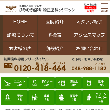
MENU
ユニット
ドクター
衛生士
助手
23台
25名
30名
12名
クリーン
受付
事務
保育士
キーパー
7名
4名
6名
7名