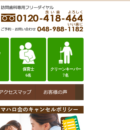
保育士
クリーンキーパー
6名
7名