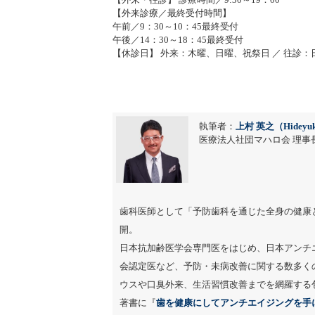
【外来診療／最終受付時間】
午前／9：30～10：45最終受付
午後／14：30～18：45最終受付
【休診日】 外来：木曜、日曜、祝祭日 ／ 往診：
執筆者：
上村 英之（Hideyuk
医療法人社団マハロ会 理事長
歯科医師として「予防歯科を通じた全身の健康
開。
日本抗加齢医学会専門医をはじめ、日本アンチ
会認定医など、予防・未病改善に関する数多く
ウスや口臭外来、生活習慣改善までを網羅する
著書に『
歯を健康にしてアンチエイジングを手