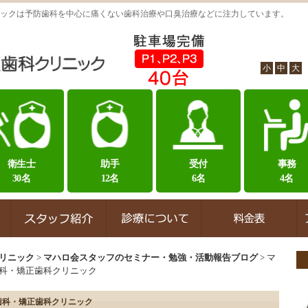
ックは予防歯科を中心に痛くない歯科治療や口臭治療などに注力しています。
小
中
大
衛生士
助手
受付
事務
30名
12名
6名
4名
リニック
>
マハロ会スタッフのセミナー・勉強・活動報告ブログ
>
マ
科・矯正歯科クリニック
歯科・矯正歯科クリニック