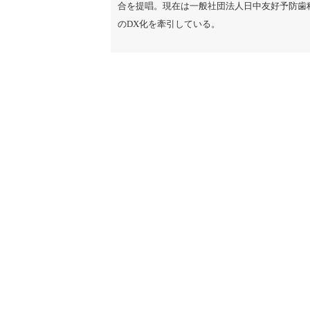
合を提唱。現在は一般社団法人日中友好予防歯
のDX化を牽引している。