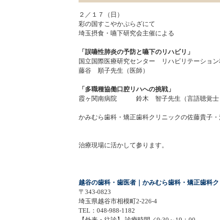
２／１７（日）
彩の国すこやかぷらざにて
埼玉摂食・嚥下研究会主催による
「誤嚥性肺炎の予防と嚥下のリハビリ」
国立国際医療研究センター リハビリテーション
藤谷 順子先生（医師）
「多職種協働口腔リハへの挑戦」
霞ヶ関南病院 鈴木 智子先生（言語聴覚士
かみむら歯科・矯正歯科クリニックの佐藤貴子・
治療現場に活かして参ります。
越谷の歯科・歯医者｜かみむら歯科・矯正歯科ク
〒343-0823
埼玉県越谷市相模町2-226-4
TEL：048-988-1182
【外来・往診】 診療時間／9:30～19：00